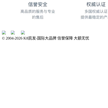
© 2004-
2026
K8凯发-国际大品牌 信誉保障 大额无忧