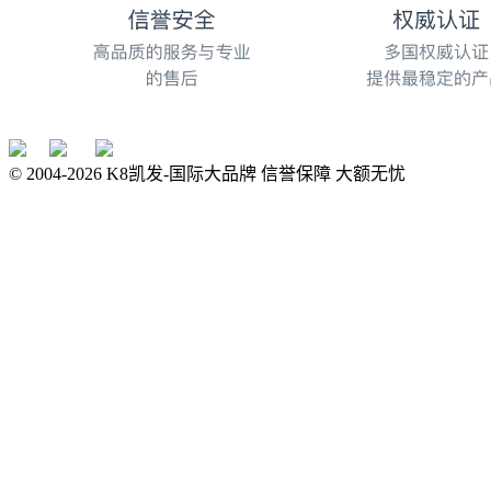
© 2004-
2026
K8凯发-国际大品牌 信誉保障 大额无忧