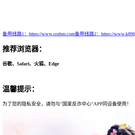
备用线路
1
：
https://www.rznbm.com
备用线路
2
：
https://www.k89
推荐浏览器：
谷歌、Safari、火狐、Edge
温馨提示：
为了您的隐私安全，请勿与"国家反诈中心"APP同设备使用！