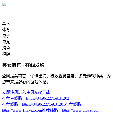
真人
体育
电子
电竞
捕鱼
棋牌
美女荷官 · 在线发牌
全网最美荷官，倾情出演，极致视觉盛宴，多元游戏种类，为
您带来最舒心的游戏体验。
立即注册
进入主页
APP下载
推荐主线路：
https://34.96.227.59:31202
推荐线路：
https://34.96.227.59:31201
推荐线路：
https://www.1nzkex.com
推荐线路：
https://www.plov9r.com